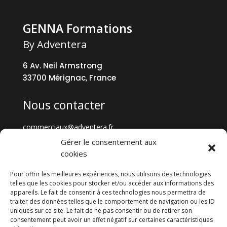
GENNA Formations
By Adventera
6 Av. Neil Armstrong
33700 Mérignac, France
Nous contacter
commerciaux@adventera.fr
+33 5 57 35 73 73
Gérer le consentement aux
cookies
Tout GENNA
Pour offrir les meilleures expériences, nous utilisons des technologies
telles que les cookies pour stocker et/ou accéder aux informations des
appareils. Le fait de consentir à ces technologies nous permettra de
GENNA Formations
traiter des données telles que le comportement de navigation ou les ID
Cybersécurité
uniques sur ce site. Le fait de ne pas consentir ou de retirer son
Data
consentement peut avoir un effet négatif sur certaines caractéristiques