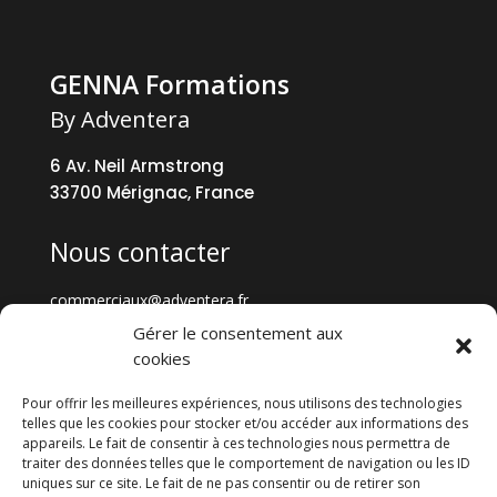
GENNA Formations
By Adventera
6 Av. Neil Armstrong
33700 Mérignac, France
Nous contacter
commerciaux@adventera.fr
+33 5 57 35 73 73
Gérer le consentement aux
cookies
Tout GENNA
Pour offrir les meilleures expériences, nous utilisons des technologies
telles que les cookies pour stocker et/ou accéder aux informations des
appareils. Le fait de consentir à ces technologies nous permettra de
GENNA Formations
traiter des données telles que le comportement de navigation ou les ID
Cybersécurité
uniques sur ce site. Le fait de ne pas consentir ou de retirer son