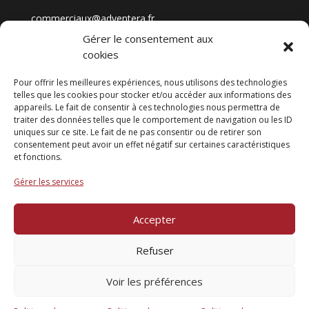
commerciaux@adventera.fr
+33 5 57 35 73 73
Gérer le consentement aux
cookies
Tout GENNA
Pour offrir les meilleures expériences, nous utilisons des technologies
telles que les cookies pour stocker et/ou accéder aux informations des
appareils. Le fait de consentir à ces technologies nous permettra de
GENNA Formations
traiter des données telles que le comportement de navigation ou les ID
Cybersécurité
uniques sur ce site. Le fait de ne pas consentir ou de retirer son
Data
consentement peut avoir un effet négatif sur certaines caractéristiques
et fonctions.
Fracture numérique
Statistiques
Gérer les services
Contact
Accepter
Refuser
Accueil
–
Mentions légales
–
Politique de confidentialité
–
Plan du site
–
Contact
Voir les préférences