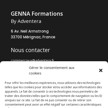
GENNA Formations
By Adventera
6 Av. Neil Armstrong
33700 Mérignac, France
Nous contacter
commerciaux@adventera.fr
+33 5 57 35 73 73
Gérer le consentement aux
cookies
Tout GENNA
Pour offrir les meilleures expériences, nous utilisons des technologies
telles que les cookies pour stocker et/ou accéder aux informations des
appareils. Le fait de consentir à ces technologies nous permettra de
GENNA Formations
traiter des données telles que le comportement de navigation ou les ID
Cybersécurité
uniques sur ce site. Le fait de ne pas consentir ou de retirer son
Data
consentement peut avoir un effet négatif sur certaines caractéristiques